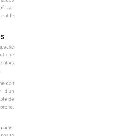
pôt sur
ment le
és
apacité
 et une
e alors
.
ne doit
n d’un
able de
orerie.
 moins-
 pas le