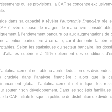
issements ou les provisions, la CAF se concentre exclusivem
ité.
éside dans sa capacité à révéler
l’autonomie financière
réelle
ne CAF élevée dispose de marges de manœuvre considérable
tiquement à l’endettement bancaire ou aux augmentations de c
e attention particulière à ce ratio, car il démontre la péren
tables. Selon les statistiques du secteur bancaire, les doss
e d’affaires supérieur à 15% obtiennent des conditions d’e
’autofinancement net, obtenu après déduction des dividendes
ère cruciale dans l’analyse financière : alors que la ca
inancement global, l’autofinancement net indique les ress
our soutenir son développement. Dans les sociétés familiales
e la CAF initiale lorsque la politique de distribution de dividen