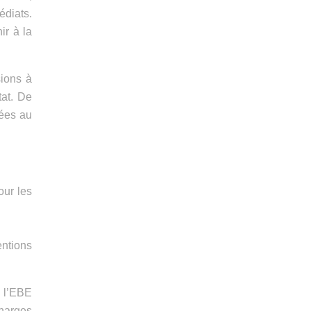
édiats.
ir à la
sions à
tat. De
rées au
our les
entions
s l’EBE
harges