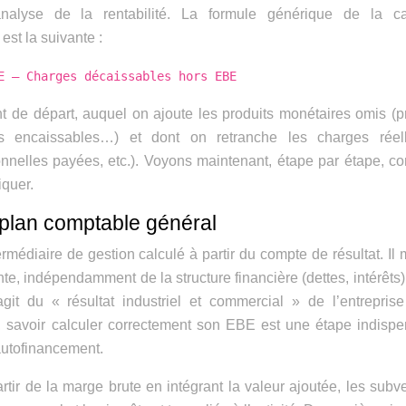
nalyse de la rentabilité. La formule générique de la ca
est la suivante :
E – Charges décaissables hors EBE
nt de départ, auquel on ajoute les produits monétaires omis (p
els encaissables…) et dont on retranche les charges réel
ionnelles payées, etc.). Voyons maintenant, étape par étape, 
iquer.
 plan comptable général
rmédiaire de gestion calculé à partir du compte de résultat. Il
te, indépendamment de la structure financière (dettes, intérêts)
agit du « résultat industriel et commercial » de l’entrepris
 savoir calculer correctement son EBE est une étape indisp
’autofinancement.
ir de la marge brute en intégrant la valeur ajoutée, les subv