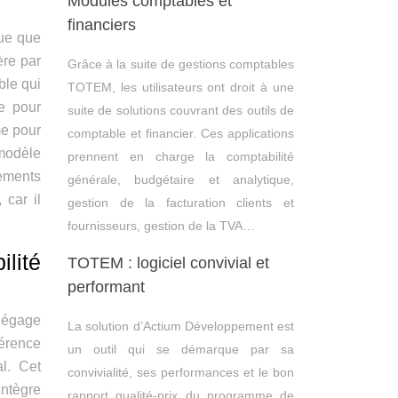
Modules comptables et
financiers
que que
ère par
Grâce à la suite de gestions comptables
ble qui
TOTEM, les utilisateurs ont droit à une
e pour
suite de solutions couvrant des outils de
me pour
comptable et financier. Ces applications
 modèle
prennent en charge la comptabilité
cements
générale, budgétaire et analytique,
 car il
gestion de la facturation clients et
fournisseurs, gestion de la TVA…
lité
TOTEM : logiciel convivial et
performant
dégage
La solution d’Actium Développement est
férence
un outil qui se démarque par sa
al. Cet
convivialité, ses performances et le bon
intègre
rapport qualité-prix du programme de