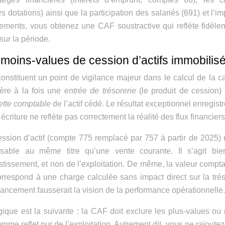
dotations) ainsi que la participation des salariés (691) et l’im
tements, vous obtenez une CAF soustractive qui reflète fidèle
 sur la période.
 moins-values de cession d’actifs immobilis
onstituent un point de vigilance majeur dans le calcul de la c
nère à la fois une
entrée de trésorerie
(le produit de cession)
ette comptable
de l’actif cédé. Le résultat exceptionnel enregistr
riture ne reflète pas correctement la réalité des flux financiers
ession d’actif (compte 775 remplacé par 757 à partir de 2025) 
sable au même titre qu’une vente courante. Il s’agit bie
stissement, et non de l’exploitation. De même, la valeur compt
rrespond à une charge calculée sans impact direct sur la trés
nancement fausserait la vision de la performance opérationnelle.
ogique est la suivante : la CAF doit exclure les plus-values ou
me reflet pur de l’exploitation. Autrement dit, vous ne rajoutez