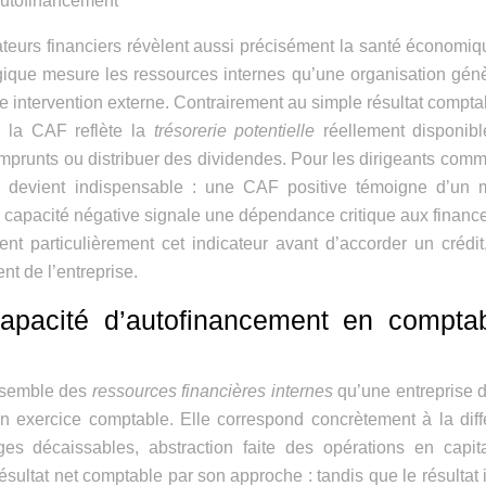
’autofinancement
cateurs financiers révèlent aussi précisément la santé économi
égique mesure les ressources internes qu’une organisation gén
 intervention externe. Contrairement au simple résultat compta
, la CAF reflète la
trésorerie potentielle
réellement disponibl
emprunts ou distribuer des dividendes. Pour les dirigeants com
cul devient indispensable : une CAF positive témoigne d’un
 capacité négative signale une dépendance critique aux finan
nt particulièrement cet indicateur avant d’accorder un crédit,
t de l’entreprise.
capacité d’autofinancement en comptabi
ensemble des
ressources financières internes
qu’une entreprise 
un exercice comptable. Elle correspond concrètement à la dif
ges décaissables, abstraction faite des opérations en capit
sultat net comptable par son approche : tandis que le résultat 