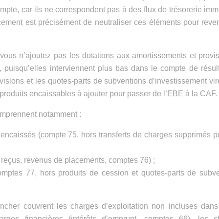
ompte, car ils ne correspondent pas à des flux de trésorerie imm
ncement est précisément de neutraliser ces éléments pour reven
vous n’ajoutez pas les dotations aux amortissements et provi
s, puisqu’elles interviennent plus bas dans le compte de résul
isions et les quotes-parts de subventions d’investissement vi
s produits encaissables à ajouter pour passer de l’EBE à la CAF.
omprennent notamment :
t encaissés (compte 75, hors transferts de charges supprimés p
ts reçus, revenus de placements, comptes 76) ;
omptes 77, hors produits de cession et quotes-parts de subv
ncher couvrent les charges d’exploitation non incluses dan
rges financières (intérêts d’emprunt, comptes 66), les c