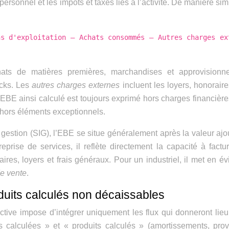
personnel et les impôts et taxes liés à l’activité. De manière simp
ns d'exploitation – Achats consommés – Autres charges ex
ats de matières premières, marchandises et approvisionn
ocks. Les
autres charges externes
incluent les loyers, honoraires
EBE ainsi calculé est toujours exprimé hors charges financière
 hors éléments exceptionnels.
gestion (SIG), l’EBE se situe généralement après la valeur ajo
reprise de services, il reflète directement la capacité à factu
laires, loyers et frais généraux. Pour un industriel, il met en é
de vente
.
duits calculés non décaissables
ctive impose d’intégrer uniquement les flux qui donneront lie
 calculées » et « produits calculés » (amortissements, prov