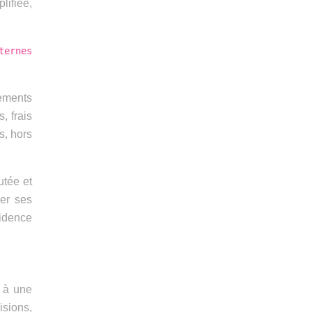
lifiée,
ternes
ements
, frais
s, hors
utée et
rer ses
vidence
u à une
isions,