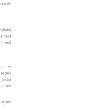
pacité
roduits
lement
comment
 mesure
 et des
e avant
ensable
entions