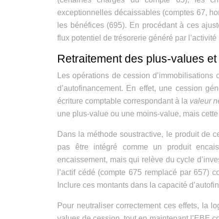
exceptionnelles décaissables (comptes 67, hors 
les bénéfices (695). En procédant à ces ajus
flux potentiel de trésorerie généré par l’activité
Retraitement des plus-values et
Les opérations de cession d’immobilisations c
d’autofinancement. En effet, une cession gé
écriture comptable correspondant à la
valeur n
une plus-value ou une moins-value, mais cette éc
Dans la méthode soustractive, le produit de c
pas être intégré comme un produit encais
encaissement, mais qui relève du cycle d’inve
l’actif cédé (compte 675 remplacé par 657) co
Inclure ces montants dans la capacité d’autofi
Pour neutraliser correctement ces effets, la l
values de cession, tout en maintenant l’EBE com