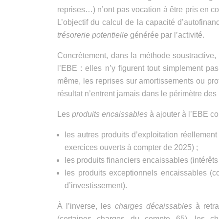
reprises…) n’ont pas vocation à être pris en c
L’objectif du calcul de la capacité d’autofina
trésorerie potentielle
générée par l’activité.
Concrètement, dans la méthode soustractive, 
l’EBE : elles n’y figurent tout simplement pa
même, les reprises sur amortissements ou prov
résultat n’entrent jamais dans le périmètre de
Les
produits encaissables
à ajouter à l’EBE c
les autres produits d’exploitation réellemen
exercices ouverts à compter de 2025) ;
les produits financiers encaissables (intérê
les produits exceptionnels encaissables (c
d’investissement).
À l’inverse, les
charges décaissables
à retra
(certaines charges du compte 65), les cha