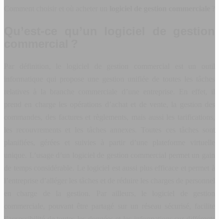
Comment choisir et où acheter un
logiciel de gestion commerciale
?
Qu’est-ce qu’un logiciel de gestion
commercial ?
Par définition, le logiciel de gestion commercial est un outil
informatique qui propose une gestion unifiée de toutes les tâches
relatives à la branche commerciale d’une entreprise. En effet, il
prend en charge les opérations d’achat et de vente, la gestion des
commandes, des factures et règlements, mais aussi les tarifications,
les recouvrements et les tâches annexes. Toutes ces tâches sont
planifiées, gérées et suivies à partir d’une plateforme virtuelle
unique. L’usage d’un logiciel de gestion commercial permet un gain
de temps considérable. Le logiciel est aussi plus efficace et permet à
l’entreprise d’alléger les tâches et de réduire les charges de personnel
en charge de la gestion. Par ailleurs, le logiciel de gestion
commerciale, pouvant être partagé sur un réseau sécurisé, facilite
l’accessibilité de toutes les données et les informations sur différents