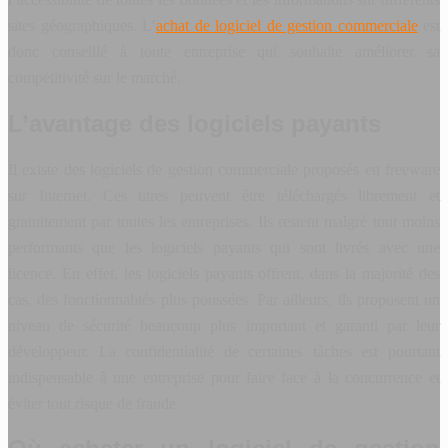
sites géographiques. L’
achat de logiciel de gestion commerciale
est
donc conseillé à toute entreprise qui souhaite améliorer sa
compétitivité sur le marché.
L’avantage des logiciels payants
Il existe des logiciels de gestion commerciale proposés en freeware
sur Internet. Ces titres peuvent être téléchargés librement et
gratuitement par toutes les entreprises. Ils restent malgré tout moins
performants que les logiciels payants qui sont livrés avec une
licence. En effet, les logiciels payants offrent, dans la majorité des
cas, des fonctionnalités plus poussées. Par ailleurs, ils proposent un
niveau de sécurité beaucoup plus important et garanti par leur
développeur. La confidentialité de certaines tâches est pourtant
indispensable à une entreprise pour faire face à la concurrence et
éviter tout risque de fraude.