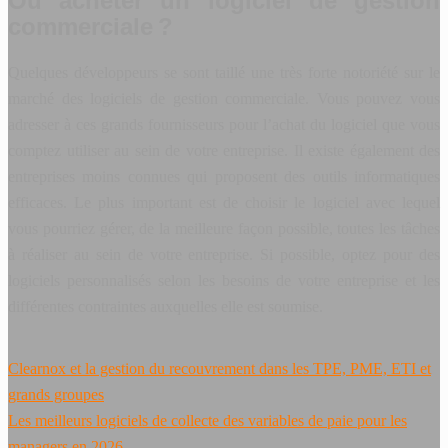
Où acheter un logiciel de gestion
commerciale ?
Quelques développeurs se sont taillé une très forte notoriété sur le
marché des logiciels de gestion commerciale. Vous pouvez vous
adresser à ces grands fournisseurs pour l’achat du logiciel que vous
comptez utiliser au sein de votre entreprise. Il existe également des
entreprises moins connues qui proposent des outils informatiques
efficaces. Le plus important est de choisir le logiciel avec lequel
vous pourriez gérer, de la meilleure façon possible, toutes les tâches
à réaliser au sein de votre entreprise. Si possible, optez pour des
logiciels personnalisés selon les besoins de votre entreprise et les
différentes contraintes auxquelles elle est soumise.
Clearnox et la gestion du recouvrement dans les TPE, PME, ETI et
grands groupes
Les meilleurs logiciels de collecte des variables de paie pour les
managers en 2026