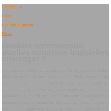
Comptabilité
CRM
Logiciels de gestion
Divers
Gestion commerciale:
quelles solutions logicielles
envisager ?
L’informatique touche aujourd’hui tous les aspects de la gestion
d’une entreprise, de la production à la compatibilité en passant par
les ressources humaines et matérielles ainsi que l’ensemble des
tâches commerciales. Sur ce dernier point, de plus en plus
d’entreprises s’orientent vers les logiciels dédiés pour profiter de
nombreux avantages comme un allègement des tâches, un gain de
temps et une optimisation de leur efficience et de leur efficacité.