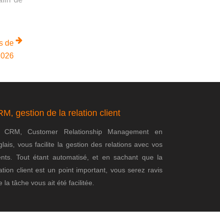
es de
2026
M, gestion de la relation client
 CRM, Customer Relationship Management en
lais, vous facilite la gestion des relations avec vos
ients. Tout étant automatisé, et en sachant que la
ation client est un point important, vous serez ravis
 la tâche vous ait été facilitée.