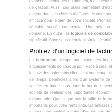
avancées techniques du moment, il est désormai
de gestion. Aussi, ces outils permettent d’étab
majeur dans les chiffres d’affaires de votre soc
efficace pour le bien de votre société. Profitez 
véritable succès commercial. Une solution
domaine. En outre, les
logiciels de comptabil
significatif. Soyez aussi confiant sur la sécur
Profitez d’un logiciel de fact
La
facturation
occupe une place très importa
encaissements de chaque jour. Face à cela, plus
le suivi des paiements clients est beaucoup plu
de temps. Bénéficiez alors d’un système de f
société en mode saas dans le but de devenir 
société de réaliser des importantes économie
raisonnable. Quelle que soit la taille et le s
importants pour votre rentabilité. Garantissez d
pilotez votre société à l’aide d’un tableau de