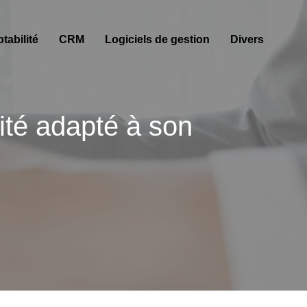
abilité
CRM
Logiciels de gestion
Divers
ité adapté à son