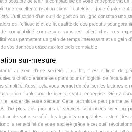
s possible de tenir la comptabilité de votre entreprise via un l
lir une excellente relation client. Toutefois, il joue également 
iété. L’utilisation d’un outil de gestion en ligne constitue une st
alors de l’efficacité et de la qualité de ces produits pour garanti
 de comptabilité sur-mesure vous est offert chez ces expe
ité
vous permettent un gain de temps intéressant et un gain d
ité de vos données grâce aux logiciels comptable.
uration sur-mesure
nte au sein d’une société. En effet, il est difficile de gé
ieurs chefs d’entreprise optent pour un logiciel de facturation.
s simplifié. Aussi, cela vous permet de réaliser les factures en 
acturation fiable pour le bien de votre entreprise. Gérez don
le leader de votre secteur. Cette technique peut permettre 
s. De plus, ces produits et services sont offerts avec un pr
ecteur de votre société, les logiciels comptables restent des 
onc la rentabilité de votre société grâce à cet outil révolutionn
 bord excellent. En résumé, la technologie est un parfait allié 