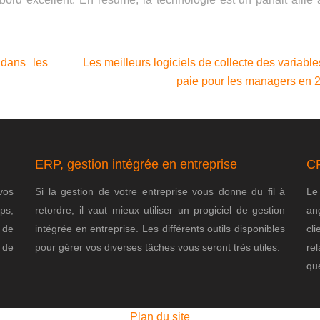
.
 dans les
Les meilleurs logiciels de collecte des variabl
paie pour les managers en 
ERP, gestion intégrée en entreprise
CR
vos
Si la gestion de votre entreprise vous donne du fil à
Le
ps,
retordre, il vaut mieux utiliser un progiciel de gestion
ang
 de
intégrée en entreprise. Les différents outils disponibles
cl
 de
pour gérer vos diverses tâches vous seront très utiles.
rel
que
Plan du site